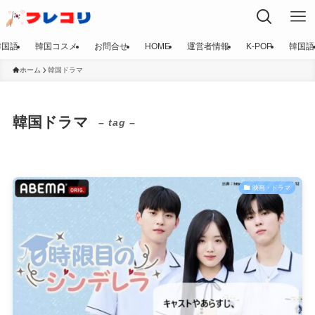
韓国語
韓国コスメ
お問合せ
HOME
運営者情報
K-POP
韓国語
ホーム
韓国ドラマ
韓国ドラマ
– tag –
映画・ドラマ