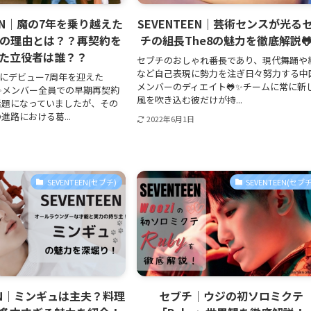
EEN｜魔の7年を乗り越えた
SEVENTEEN｜芸術センスが光る
さの理由とは？？再契約を
チの組長The8の魅力を徹底解説
た立役者は誰？？
セブチのおしゃれ番長であり、現代舞踊や
など自己表現に勢力を注ぎ日々努力する中
6日にデビュー7周年を迎えた
メンバーのディエイト🐸✨チームに常に新
N💎✨メンバー全員での早期再契約
風を吹き込む彼だけが持...
話題になっていましたが、その
進路における葛...
2022年6月1日
SEVENTEEN(セブチ)
SEVENTEEN(セブチ
EEN｜ミンギュは主夫？料理
セブチ｜ウジの初ソロミクテ