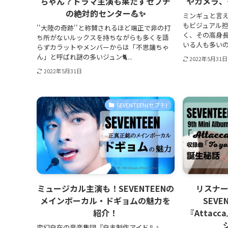
ちゃん？ドラマ主演も果たすセブチ
やカメラ、
の絶対的センター💪✨
ミンギュと言
もビジュアル
''大陸の奇跡''と称賛されるほど端正で非の打
く、その高身
ち所がないルックスを持ちながらも多くを語
いる人も多いの
らずカラットやメンバーからは「不思議ちゃ
ん」と呼ばれ謎の多いジュン🐈...
2022年5月31日
2022年5月31日
SEVENTEEN(セブチ)
ミュージカル主演も！SEVENTEENの
リスナー
メインボーカル・ドギョムの魅力を
SEV
紹介！
『Attac
変幻自在の音楽集団『自主制作アイドル』