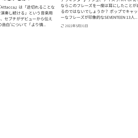
ならこのフレーズを一度は耳にしたことが
ttacca』は「途切れることな
るのではないでしょうか？ ポップでキャッ
で演奏し続ける」という音楽用
ーなフレーズが印象的なSEVENTEEN 13人...
り、セブチがデビューから伝え
告白’について「より情...
2022年5月31日