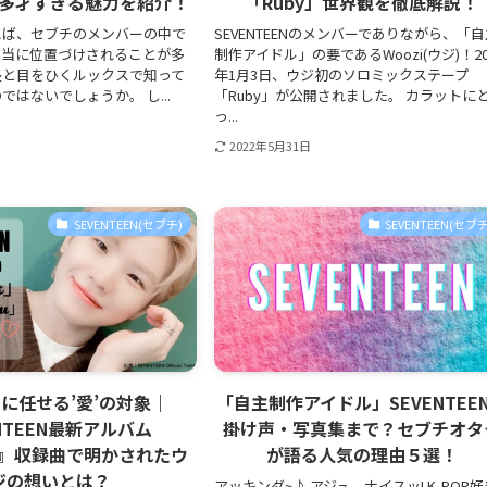
多才すぎる魅力を紹介！
「Ruby」世界観を徹底解説！
えば、セブチのメンバーの中で
SEVENTEENのメンバーでありながら、「
担当に位置づけされることが多
制作アイドル」の要であるWoozi(ウジ)！20
長と目をひくルックスで知って
年1月3日、ウジ初のソロミックステープ
ではないでしょうか。 し...
「Ruby」が公開されました。 カラットに
っ...
2022年5月31日
SEVENTEEN(セブチ)
SEVENTEEN(セブチ
に任せる’愛’の対象｜
「自主制作アイドル」SEVENTEE
ENTEEN最新アルバム
掛け声・写真集まで？セブチオタ
ca』収録曲で明かされたウ
が語る人気の理由５選！
ジの想いとは？
アッキンダ~♪ アジュ、ナイスッ! K-POP好