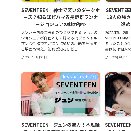
SEVENTEEN｜紳士で笑いのダークホ
SEVENT
ース？知るほどハマる長距離ランナ
13人の強
ージョシュアの魅力🦌✨
進め
メンバー内最年長組のひとりであるLA出身の
2022年5月2
ジョシュア🦌自他ともに認める(?)ジェントル
SEVENTEE
マンな性格ですが徐々に笑いの才能を発揮す
をしたことが
る場面も増え、知れば知るほど...
裏側には個人の
2025年1月21日
2022年6月25日
SEVENTEEN(セブチ)
SEVENTEEN｜ジュンの魅力！不思議
SEVENT