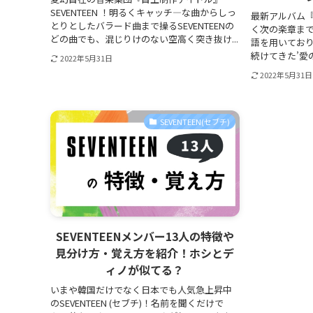
SEVENTEEN ！明るくキャッチ―な曲からしっ
最新アルバム『A
とりとしたバラード曲まで操るSEVENTEENの
く次の楽章ま
どの曲でも、混じりけのない空高く突き抜け...
語を用いてお
続けてきた’愛の
2022年5月31日
2022年5月31日
SEVENTEEN(セブチ)
SEVENTEENメンバー13人の特徴や
見分け方・覚え方を紹介！ホシとデ
ィノが似てる？
いまや韓国だけでなく日本でも人気急上昇中
のSEVENTEEN (セブチ)！名前を聞くだけで