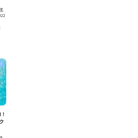
自主
22
と
)
N！
ク
き