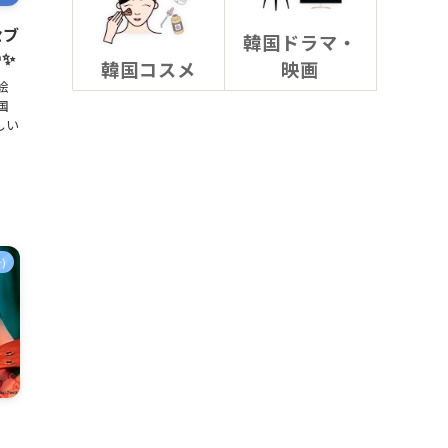
セブ
韓国ドラマ・
✨
韓国コスメ
映画
絵
国
しい
)