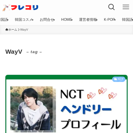
韓国語
韓国コスメ
お問合せ
HOME
運営者情報
K-POP
韓国語
ホーム
WayV
WayV
– tag –
NCT