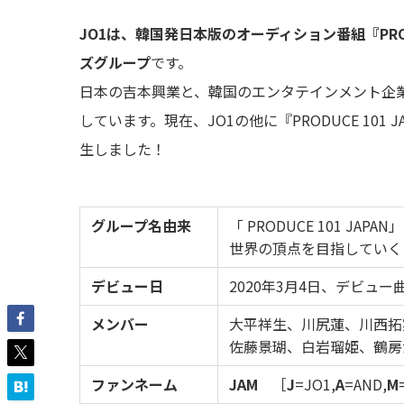
JO1は、韓国発日本版のオーディション番組『PROD
ズグループ
です。
日本の吉本興業と、韓国のエンタテインメント企業C
しています。現在、JO1の他に『PRODUCE 101 J
生しました！
グループ名由来
「 PRODUCE 101 
世界の頂点を目指していく
デビュー日
2020年3月4日、デビュ
メンバー
大平祥生、川尻蓮、川西拓
佐藤景瑚、白岩瑠姫、鶴房
ファンネーム
JAM
［
J
=JO1,
A
=AND,
M