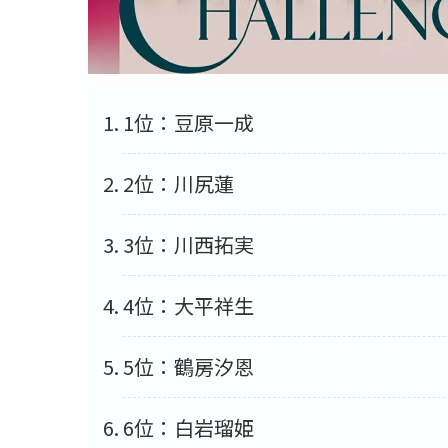
1位：豆原一成
2位：川尻蓮
3位：川西拓実
4位：大平祥生
5位：鶴房汐恩
6位：白岩瑠姫