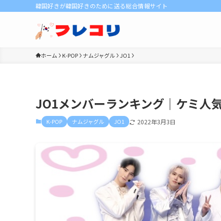
韓国好きが韓国好きのために送る総合情報サイト
ホーム
K-POP
ナムジャグル
JO1
JO1メンバーランキング｜ケミ人
K-POP
ナムジャグル
JO1
2022年3月3日