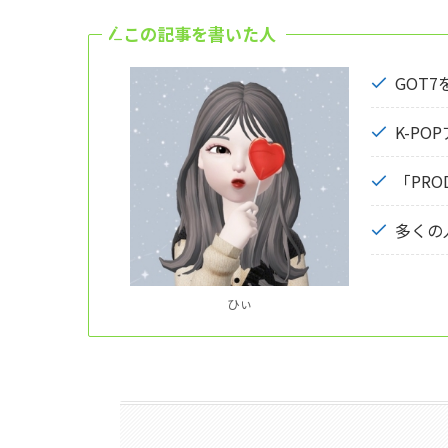
この記事を書いた人
GOT
K-P
「PRO
多くの
ひぃ