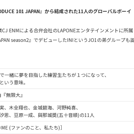
UCE 101 JAPAN』から結成された11人のグローバルボーイ
J ENMによる合弁会社のLAPONEエンタテインメントに所属
APAN season2』でデビューしたINIというJO1の弟グループも
JAPAN」で一緒に夢を目指した練習生たちが１つになって、
という意味。
ー曲『無限大』
実、木全翔也、金城碧海、河野純喜、
汐恩、豆原一成、與那城奬(五十音順)の11人
=ME (ファンのこと、私たち)］