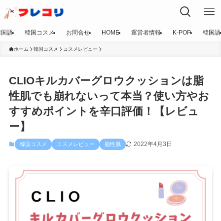
韓国語
韓国コスメ
お問合せ
HOME
運営者情報
K-POP
韓国語
ホーム
韓国コスメ
コスメレビュー
CLIOキルカバーグロウクッションは脂
性肌でも崩れないって本当？使い方やお
すすめポイントを辛口評価！【レビュ
ー】
2022年4月3日
韓国コスメ
コスメレビュー
脂性肌