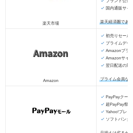
ブランド公式
国内通販サイ
楽天経済圏であ
楽天市場
初売りセール
プライムデー
Amazonブ
Amazonサ
翌日配送の対
プライム会員な
Amazon
PayPayクー
超PayPay祭
で
Yahoo!プレ
ソフトバンク
品揃えは劣るが