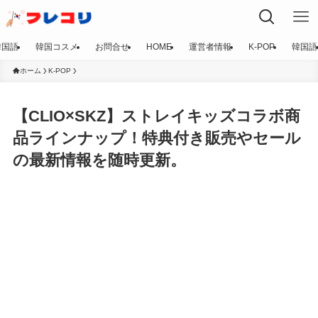
韓国語
韓国コスメ
お問合せ
HOME
運営者情報
K-POP
韓国語
ホーム
K-POP
【CLIO×SKZ】ストレイキッズコラボ商
品ラインナップ！特典付き販売やセール
の最新情報を随時更新。