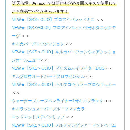
楽天市場、Amazonでは新作も含め今回スキズが使用して
いる商品すべてがそろいます！
NEW★【SKZ× CLIO】プロアイパレッドミニ
＜＜
NEW★【SKZ×CLIO】プロアイパレッド9号ボタニックモ
ーヴ
＜＜
キルカバーグロウクッション
＜＜
NEW★【SKZ × CLIO】キルカバーファンウェアクッショ
ンオールニュー
＜＜
NEW★【SKZ × CLIO】プリズムハイライターDUO
＜＜
キルブロウオートハードブロウペンシル
＜＜
NEW★【SKZ × CLIO】キルブロウカラーブロウラッカー
＜＜
ウォータープルーフペンライナー1号キルブラック
＜＜
キルラッシュスーパープルーフマスカラ
マッドマットステインリップ
＜＜
NEW★【SKZ × CLIO】メルティングシアーマットバーム