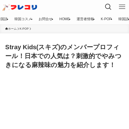
韓国語
韓国コスメ
お問合せ
HOME
運営者情報
K-POP
韓国語
ホーム
K-POP
Stray Kids(スキズ)のメンバープロフィ
ール！日本での人気は？刺激的でやみつ
きになる麻辣味の魅力を紹介します！