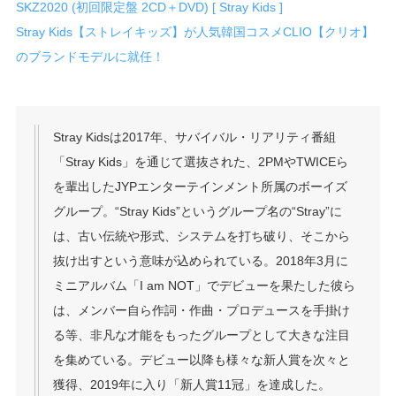
SKZ2020 (初回限定盤 2CD＋DVD) [ Stray Kids ]
Stray Kids【ストレイキッズ】が人気韓国コスメCLIO【クリオ】
のブランドモデルに就任！
Stray Kidsは2017年、サバイバル・リアリティ番組
「Stray Kids」を通じて選抜された、2PMやTWICEら
を輩出したJYPエンターテインメント所属のボーイズ
グループ。“Stray Kids”というグループ名の“Stray”に
は、古い伝統や形式、システムを打ち破り、そこから
抜け出すという意味が込められている。2018年3月に
ミニアルバム「I am NOT」でデビューを果たした彼ら
は、メンバー自ら作詞・作曲・プロデュースを手掛け
る等、非凡な才能をもったグループとして大きな注目
を集めている。デビュー以降も様々な新人賞を次々と
獲得、2019年に入り「新人賞11冠」を達成した。