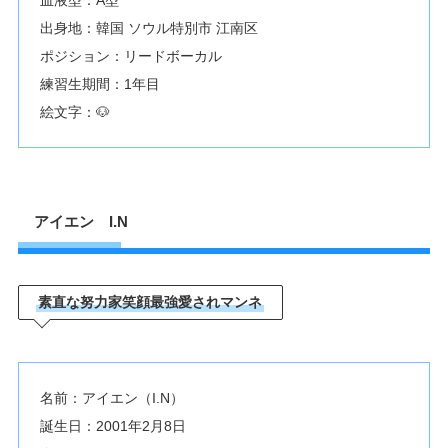
血液型：A型
出身地：韓国 ソウル特別市 江南区
ポジション：リードボーカル
練習生期間：1年目
絵文字：🐶
アイエン I.N
素直な努力家笑顔最強愛されマンネ
名前：アイエン（I.N）
誕生日：2001年2月8日