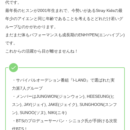
代です。
最年長のヒスンが2001年生まれで、今勢いがあるStray Kidsの最
年少のアイエンと同じ年齢であることを考えるとどれだけ若いグ
ループなのかがわかります。
まだまだ体もパフォーマンスも成長期のENHYPEN(エンハイプン)
です。
これからの活躍から目が離せませんね！
・サバイバルオーデション番組『I-LAND』で選ばれた実
力派7人グループ
・メンバーはJUNGWON(ジョンウォン), HEESEUNG(ヒ
スン), JAY(ジェイ), JAKE(ジェイク), SUNGHOON(スンフ
ン), SUNOO(ソヌ), NIKI(ニキ)
・BTSのプロデューサーパン・シニョク氏が手掛ける次世
代BTS！