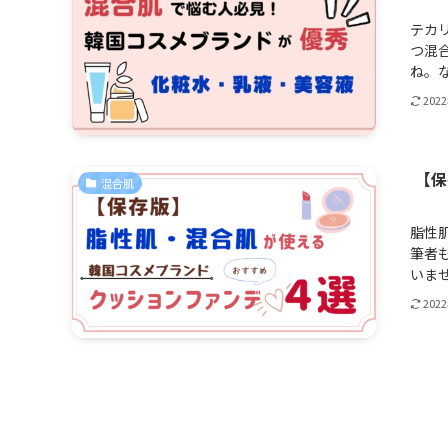
テカ
つ混
ね。な
202
【保
混合肌
脂性
筆者
いませ
202