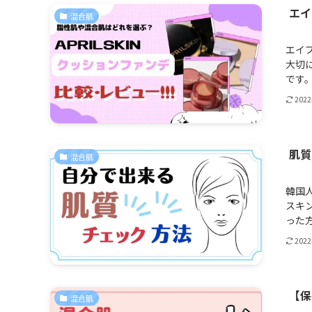
エイ
混合肌
エイ
大切
です。
202
肌質
混合肌
韓国
スキ
った方
202
【保
混合肌