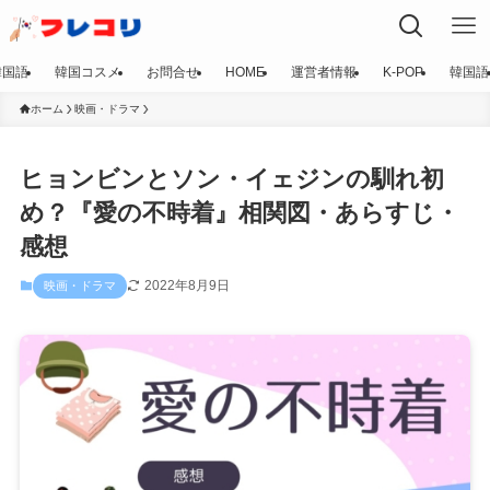
韓国語
韓国コスメ
お問合せ
HOME
運営者情報
K-POP
韓国語
ホーム
映画・ドラマ
ヒョンビンとソン・イェジンの馴れ初
め？『愛の不時着』相関図・あらすじ・
感想
2022年8月9日
映画・ドラマ