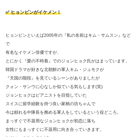
✅ ヒョンビンがイケメン！
ヒョンビンといえば2005年の『私の名前はキム・サムスン』など
で
有名なイケメン俳優ですが、
とにかく『愛の不時着』でのジョンヒョク氏がはまっています。
韓国ドラマが好きな北朝鮮の軍人キム・ジュモクが
『天国の階段』を見ているシーンがありましたが
クォン・サンウに心なしか似ている気もします(笑)
ジョンヒョクはピアニストを目指していた
スイスに留学経験を持つ良い家柄の坊ちゃんで
今は頼れる中隊長を務める軍人をしているという役どころ。
まっすぐで不器用なジョンヒョクが初恋に落ち
女性にもまっすぐに不器用に向き合っていきます。