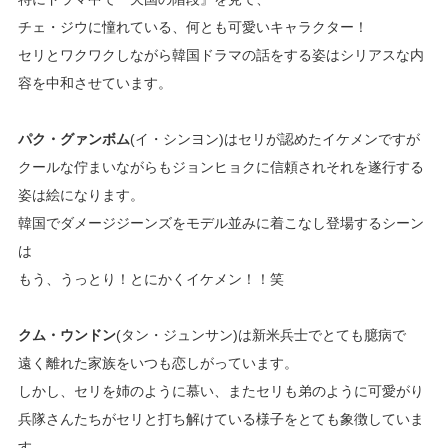
チェ・ジウに憧れている、何とも可愛いキャラクター！
セリとワクワクしながら韓国ドラマの話をする姿はシリアスな内
容を中和させています。
パク・グァンボム
(イ・シンヨン)はセリが認めたイケメンですが
クールな佇まいながらもジョンヒョクに信頼されそれを遂行する
姿は絵になります。
韓国でダメージジーンズをモデル並みに着こなし登場するシーン
は
もう、うっとり！とにかくイケメン！！笑
クム・ウンドン
(タン・ジュンサン)は新米兵士でとても臆病で
遠く離れた家族をいつも恋しがっています。
しかし、セリを姉のように慕い、またセリも弟のように可愛がり
兵隊さんたちがセリと打ち解けている様子をとても象徴していま
す。