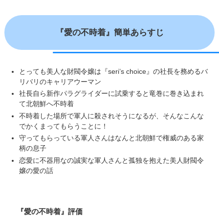
『愛の不時着』簡単あらすじ
とっても美人な財閥令嬢は『seri’s choice』の社長を務めるバ
リバリのキャリアウーマン
社長自ら新作パラグライダーに試乗すると竜巻に巻き込まれ
て北朝鮮へ不時着
不時着した場所で軍人に殺されそうになるが、そんなこんな
でかくまってもらうことに！
守ってもらっている軍人さんはなんと北朝鮮で権威のある家
柄の息子
恋愛に不器用なの誠実な軍人さんと孤独を抱えた美人財閥令
嬢の愛の話
『愛の不時着』評価