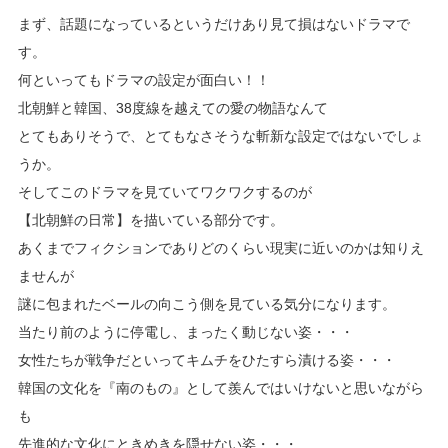
まず、話題になっているというだけあり見て損はないドラマで
す。
何といってもドラマの設定が面白い！！
北朝鮮と韓国、38度線を越えての愛の物語なんて
とてもありそうで、とてもなさそうな斬新な設定ではないでしょ
うか。
そしてこのドラマを見ていてワクワクするのが
【北朝鮮の日常】を描いている部分です。
あくまでフィクションでありどのくらい現実に近いのかは知りえ
ませんが
謎に包まれたベールの向こう側を見ている気分になります。
当たり前のように停電し、まったく動じない姿・・・
女性たちが戦争だといってキムチをひたすら漬ける姿・・・
韓国の文化を『南のもの』として羨んではいけないと思いながら
も
先進的な文化にときめきを隠せない姿・・・