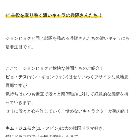
✅ 主役を取り巻く濃いキャラの兵隊さんたち！
ジョンヒョクと同じ部隊を務める兵隊さんたちの濃いキャラにも
是非注目です。
ここで、ジョンヒョクと愉快な仲間たちのご紹介！
ピョ・チス
(ヤン・ギョンウォン)はセリいわくブサイクな意地悪
野郎ですが
気持ちはいつも素直で段々と南(韓国)に対して好意的な感情を持
っていきます。
セリに段々と心を許していく、憎めないキャラクターが魅力的！
キム・ジュモク
(ユ・スビン)は大の韓国ドラマ好き。
特にドラマ中で『天国の階段』を見て、