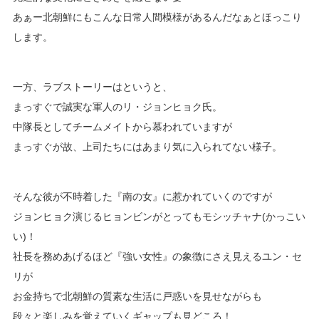
あぁー北朝鮮にもこんな日常人間模様があるんだなぁとほっこり
します。
一方、ラブストーリーはというと、
まっすぐで誠実な軍人のリ・ジョンヒョク氏。
中隊長としてチームメイトから慕われていますが
まっすぐが故、上司たちにはあまり気に入られてない様子。
そんな彼が不時着した『南の女』に惹かれていくのですが
ジョンヒョク演じるヒョンビンがとってもモシッチャナ(かっこい
い)！
社長を務めあげるほど『強い女性』の象徴にさえ見えるユン・セ
リが
お金持ちで北朝鮮の質素な生活に戸惑いを見せながらも
段々と楽しみを覚えていくギャップも見どころ！