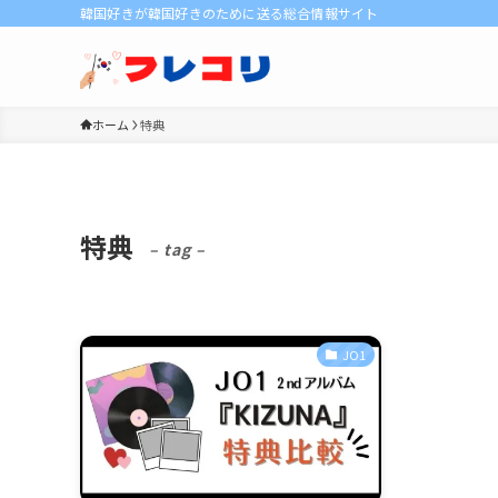
韓国好きが韓国好きのために送る総合情報サイト
ホーム
特典
特典
– tag –
JO1