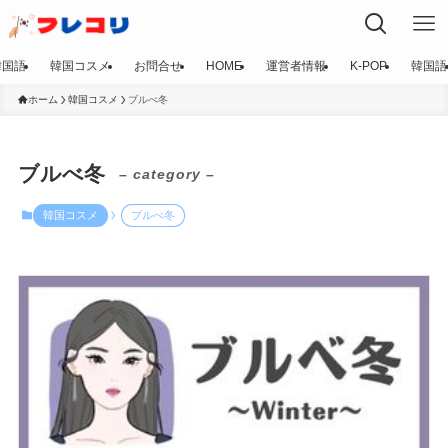
韓国語
韓国コスメ
お問合せ
HOME
運営者情報
K-POP
韓国語
ホーム
韓国コスメ
ブルべ冬
ブルべ冬
– category –
韓国コスメ
ブルべ冬